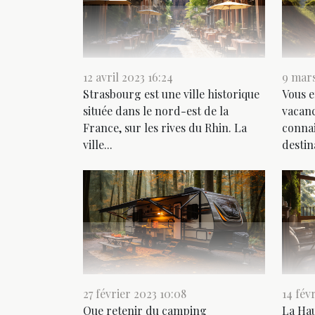
12 avril 2023 16:24
9 mars
Strasbourg est une ville historique
Vous e
située dans le nord-est de la
vacanc
France, sur les rives du Rhin. La
connai
ville...
destina
27 février 2023 10:08
14 fév
Que retenir du camping
La Hau