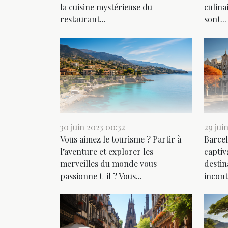
la cuisine mystérieuse du
culina
restaurant...
sont...
30 juin 2023 00:32
29 jui
Vous aimez le tourisme ? Partir à
Barcel
l’aventure et explorer les
captiv
merveilles du monde vous
destin
passionne t-il ? Vous...
incont