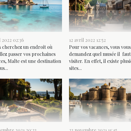
il 2022 02:36
12 avril 2022 12:52
s cherchez un endroit où
Pour vos vacances, vous vous
llez passer vos prochaines
demandez quel musée il faut
es, Malte est une destination
visiter. En effet, il existe plus
us...
sites...
embre 2021 20:23
23 novembre 2021 11:45