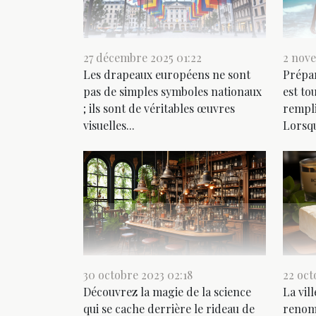
27 décembre 2025 01:22
2 nov
Les drapeaux européens ne sont
Prépar
pas de simples symboles nationaux
est to
; ils sont de véritables œuvres
rempli
visuelles...
Lorsqu
30 octobre 2023 02:18
22 oct
Découvrez la magie de la science
La vil
qui se cache derrière le rideau de
renomm