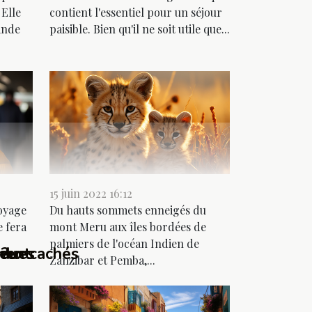
 Elle
contient l'essentiel pour un séjour
ande
paisible. Bien qu'il ne soit utile que...
15 juin 2022 16:12
voyage
Du hauts sommets enneigés du
e fera
mont Meru aux îles bordées de
palmiers de l'océan Indien de
 ?
ndues
ieux cachés
ment
Zanzibar et Pemba,...