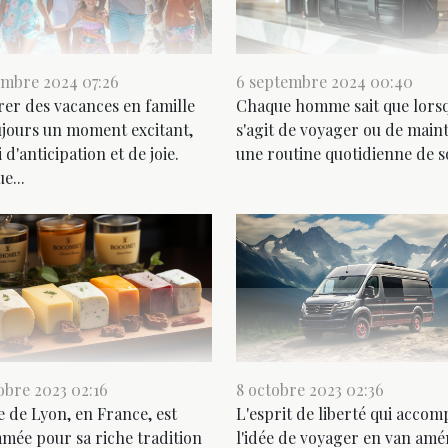
embre 2024 07:26
6 septembre 2024 00:40
er des vacances en famille
Chaque homme sait que lorsq
ujours un moment excitant,
s'agit de voyager ou de main
 d'anticipation et de joie.
une routine quotidienne de so
e...
obre 2023 02:16
8 octobre 2023 02:36
le de Lyon, en France, est
L'esprit de liberté qui acco
ée pour sa riche tradition
l'idée de voyager en van amé