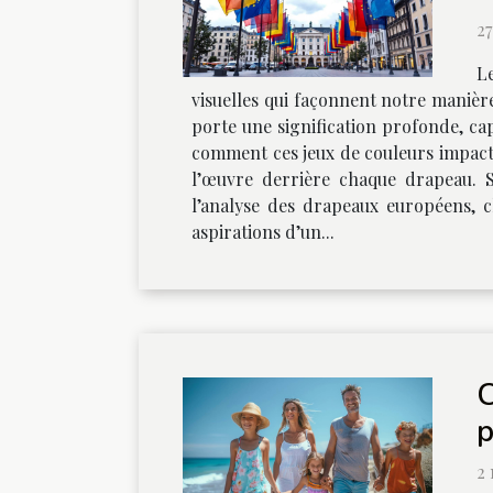
2
L
visuelles qui façonnent notre manière
porte une signification profonde, cap
comment ces jeux de couleurs impacte
l’œuvre derrière chaque drapeau. 
l’analyse des drapeaux européens, cha
aspirations d’un...
C
p
2