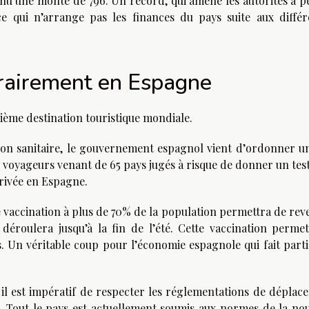
nu une monté de 796. Un record, qui amène les autorités à p
ce qui n’arrange pas les finances du pays suite aux différ
rairement en Espagne
xième destination touristique mondiale.
ation sanitaire, le gouvernement espagnol vient d’ordonner un
 les voyageurs venant de 65 pays jugés à risque de donner un te
rrivée en Espagne.
 vaccination à plus de 70% de la population permettra de rev
déroulera jusqu’à la fin de l’été. Cette vaccination permet
s. Un véritable coup pour l’économie espagnole qui fait parti
il est impératif de respecter les réglementations de déplac
 Tout le pays est actuellement soumis aux normes de la nou