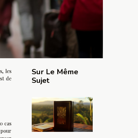
Sur Le Même
s, les
st de
Sujet
0 cas
 pour