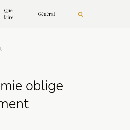
Que
Général
faire
t
mie oblige
ément