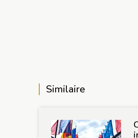
Similaire
C
i