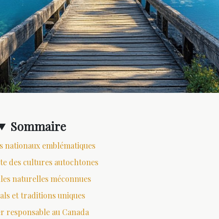
Sommaire
s nationaux emblématiques
e des cultures autochtones
les naturelles méconnues
als et traditions uniques
r responsable au Canada