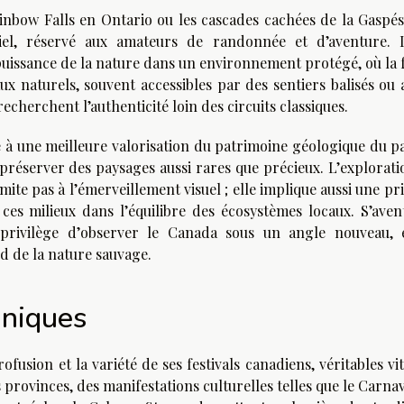
inbow Falls en Ontario ou les cascades cachées de la Gaspési
tiel, réservé aux amateurs de randonnée et d’aventure. 
uissance de la nature dans un environnement protégé, où la 
ux naturels, souvent accessibles par des sentiers balisés ou 
echerchent l’authenticité loin des circuits classiques.
e à une meilleure valorisation du patrimoine géologique du p
réserver des paysages aussi rares que précieux. L’explorati
mite pas à l’émerveillement visuel ; elle implique aussi une pr
es milieux dans l’équilibre des écosystèmes locaux. S’aven
e privilège d’observer le Canada sous un angle nouveau, 
d de la nature sauvage.
uniques
fusion et la variété de ses festivals canadiens, véritables vi
es provinces, des manifestations culturelles telles que le Carna