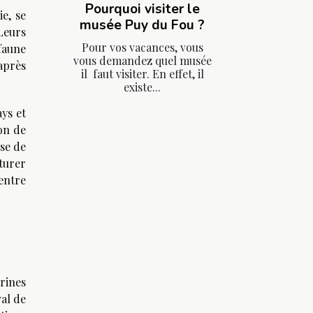
Pourquoi visiter le
e, se
musée Puy du Fou ?
Leurs
Pour vos vacances, vous
faune
vous demandez quel musée
après
il faut visiter. En effet, il
existe...
ays et
on de
ise de
turer
entre
trines
val de