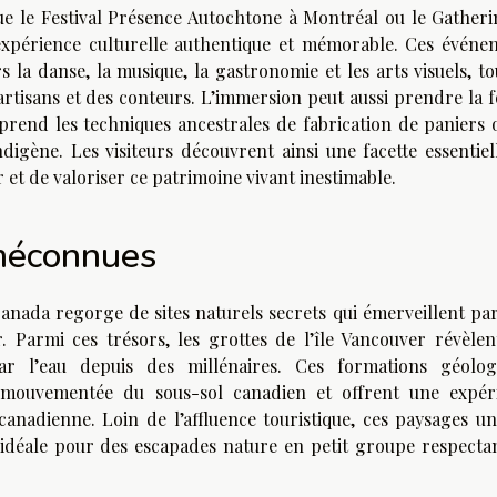
 que le Festival Présence Autochtone à Montréal ou le Gatheri
xpérience culturelle authentique et mémorable. Ces événe
s la danse, la musique, la gastronomie et les arts visuels, t
 artisans et des conteurs. L’immersion peut aussi prendre la 
prend les techniques ancestrales de fabrication de paniers 
 indigène. Les visiteurs découvrent ainsi une facette essentie
 et de valoriser ce patrimoine vivant inestimable.
 méconnues
anada regorge de sites naturels secrets qui émerveillent par
. Parmi ces trésors, les grottes de l’île Vancouver révèlen
par l’eau depuis des millénaires. Ces formations géolog
e mouvementée du sous-sol canadien et offrent une expér
anadienne. Loin de l’affluence touristique, ces paysages un
déale pour des escapades nature en petit groupe respectan