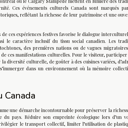
 Montréal ou le Calgary Stampede mettent en lumière des tradi
ernité. Ces événements culturels Canada sont marqués pa
toriques, reflétant la richesse de leur patrimoine et une ouv
 de ces expériences festives favorise le dialogue interculturel
 le caractère inclusif du tissu social canadien. Les tradi
autochtones, des premières nations ou de vagues migratoires
 ces manifestations culturelles. Pour le visiteur, participer
 la diversité culturelle, de goûter à des cuisines variées, d’a
 s’immerger dans un environnement où la mémoire collecti
u Canada
mme une démarche incontournable pour préserver la richess
lle du pays. Réduire son empreinte écologique lors d’un v
légier le transport collectif, limiter l’utilisation de plasti