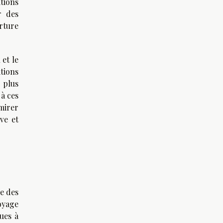
tions
r des
erture
 et le
tions
 plus
 à ces
dmirer
ve et
e des
oyage
ques à