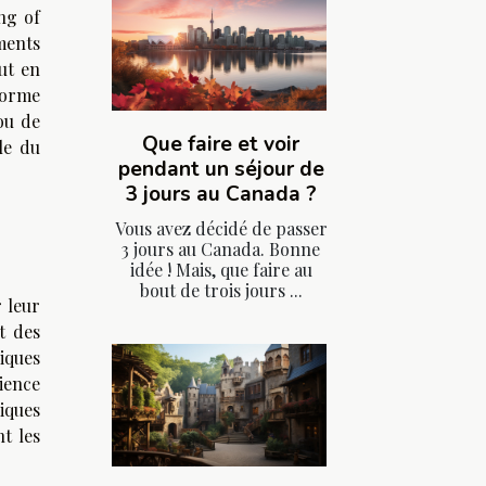
ng of
ments
out en
forme
ou de
Que faire et voir
lle du
pendant un séjour de
3 jours au Canada ?
Vous avez décidé de passer
3 jours au Canada. Bonne
idée ! Mais, que faire au
bout de trois jours ...
 leur
t des
iques
ience
iques
t les