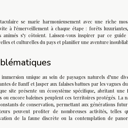
ctaculaire se marie harmonieusement avec une riche mos
nvite à l'émerveillement à chaque étape : forêts luxuriantes
ls animés s’y côtoient. Laissez-vous inspirer par ce guide
lles et culturelles du pays et planifier une aventure inoubliab
mblématiques
immersion unique au sein de paysages naturels d’une dive
tes de Banff et Jasper aux falaises battues par les vagues d
que site présente un écosystème spécifique, abritant une 
 ou encore baleines peuplent ces territoires protégés. La n
constants de conservation, permettant aux générations futur
iteurs peuvent profiter de nombreuses activités, telles q
rvation de la faune discrète ou la contemplation de pano