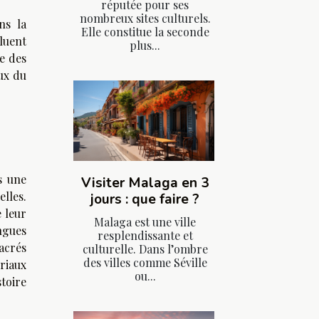
réputée pour ses
nombreux sites culturels.
ns la
Elle constitue la seconde
cluent
plus...
ue des
ux du
s une
Visiter Malaga en 3
lles.
jours : que faire ?
 leur
Malaga est une ville
ngues
resplendissante et
acrés
culturelle. Dans l’ombre
des villes comme Séville
ériaux
ou...
toire