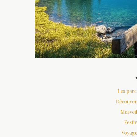
Les parc
Découvert
Merveil
Festiv
Voyage