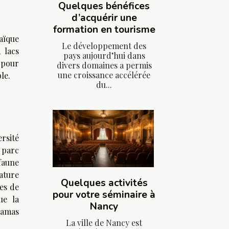
Quelques bénéfices
d’acquérir une
formation en tourisme
aïque
Le développement des
, lacs
pays aujourd’hui dans
 pour
divers domaines a permis
une croissance accélérée
le.
du...
rsité
u parc
faune
ature
Quelques activités
es de
pour votre séminaire à
ue la
Nancy
ramas
La ville de Nancy est