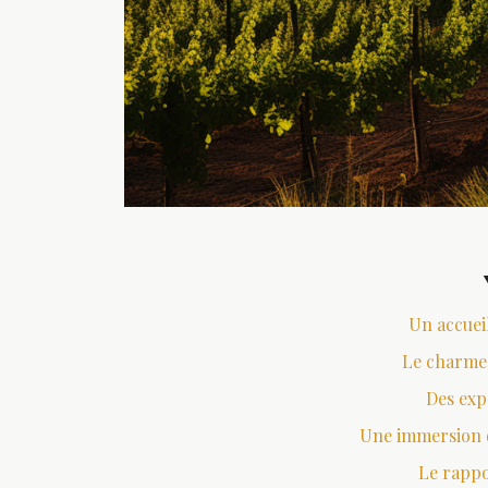
Un accuei
Le charme 
Des exp
Une immersion da
Le rappo