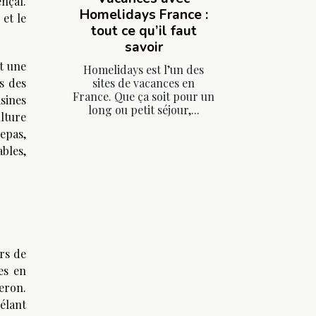
nçal.
Homelidays France :
 et le
tout ce qu’il faut
savoir
t une
Homelidays est l’un des
s des
sites de vacances en
France. Que ça soit pour un
sines
long ou petit séjour,...
lture
repas,
bles,
rs de
es en
eron.
élant