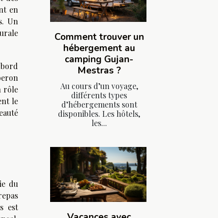
nt en
s. Un
turale
Comment trouver un
hébergement au
camping Gujan-
 bord
Mestras ?
beron
Au cours d’un voyage,
n rôle
différents types
nt le
d’hébergements sont
beauté
disponibles. Les hôtels,
les...
ie du
repas
s est
Vacances avec