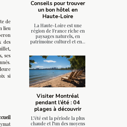
Conseils pour trouver
un bon hôtel en
Haute-Loire
te de
La Haute-Loire est une
n lieu
région de France riche en
uberon
paysages naturels, en
patrimoine culturel et en...
x des
llet,
, ses
nnés.
leure
ix si
Visiter Montréal
pendant l’été : 04
plages à découvrir
ccueil
L’été est la période la plus
chaude et l’un des moyens
nymat