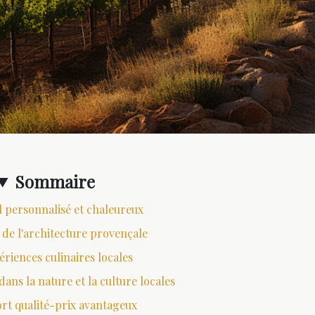
Sommaire
l personnalisé et chaleureux
de l'architecture provençale
ériences culinaires locales
ns la nature et la culture locales
rt qualité-prix avantageux