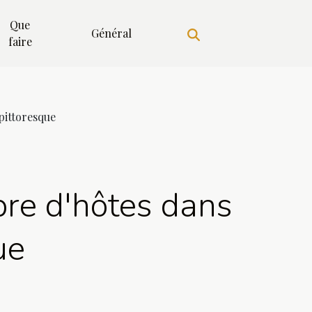
Que
Général
faire
pittoresque
bre d'hôtes dans
ue