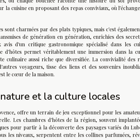
veurs, où chaque bouchée raconte une histoire du sol prove
r la cuisine en proposant des repas conviviaux, où l'échange
es sont charmées par des plats typiques, mais c'est égalemen
ransmises de génération en génération, enrichies des secret
avis d'un critique gastronomique spécialisé dans les cui
e d'hôtes permet véritablement une immersion dans la cu
e culinaire aussi riche que diversifiée. La convivialité des 
'autres voyageurs, tisse des liens et des souvenirs inoublia
est le cœur de la maison.
ature et la culture locales
vence, offre un terrain de jeu exceptionnel pour les amateu
urelle. Les chambres d'hôtes de la région, souvent implanté
iques pour partir à la découverte des paysages variés du Lub
ous les niveaux, serpentent entre les collines parfumées, rév