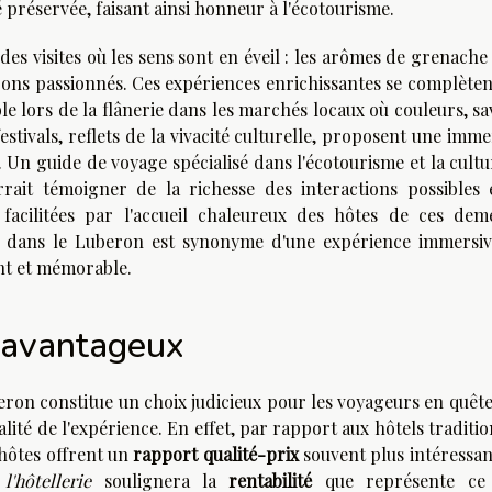
é préservée, faisant ainsi honneur à l'écotourisme.
des visites où les sens sont en éveil : les arômes de grenache
ons passionnés. Ces expériences enrichissantes se complèten
le lors de la flânerie dans les marchés locaux où couleurs, s
festivals, reflets de la vivacité culturelle, proposent une imm
l. Un guide de voyage spécialisé dans l'écotourisme et la cult
ait témoigner de la richesse des interactions possibles 
t facilitées par l'accueil chaleureux des hôtes de ces dem
es dans le Luberon est synonyme d'une expérience immersiv
ant et mémorable.
x avantageux
on constitue un choix judicieux pour les voyageurs en quête
alité de l'expérience. En effet, par rapport aux hôtels traditi
'hôtes offrent un
rapport qualité-prix
souvent plus intéressan
'hôtellerie
soulignera la
rentabilité
que représente ce