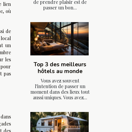
de prendre plaisir est de
e lien
passer un bon...
e, où
si de
local
nt un
ambre
ur les
Top 3 des meilleurs
 pour
hôtels au monde
t pas
Vous avez souvent
l'intention de passer un
moment dans des lieux tout
aussi uniques. Vous avez...
 dans
açades
et des