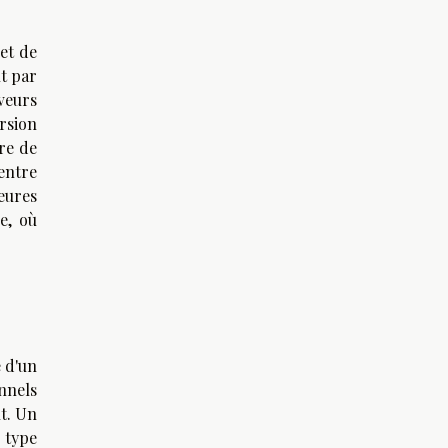
 et de
t par
aveurs
ersion
ure de
entre
eures
e, où
 d'un
onnels
t. Un
 type