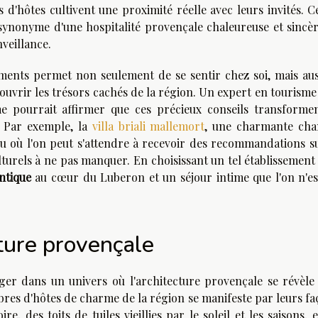
d'hôtes cultivent une proximité réelle avec leurs invités. C
t synonyme d'une hospitalité provençale chaleureuse et sincèr
nveillance.
ements permet non seulement de se sentir chez soi, mais aus
uvrir les trésors cachés de la région. Un expert en tourisme 
e pourrait affirmer que ces précieux conseils transforme
 Par exemple, la
villa briali mallemort
, une charmante ch
ieu où l'on peut s'attendre à recevoir des recommandations s
turels à ne pas manquer. En choisissant un tel établissement
ntique
au cœur du Luberon et un séjour intime que l'on n'es
ture provençale
er dans un univers où l'architecture provençale se révèle
bres d'hôtes de charme de la région se manifeste par leurs f
e, des toits de tuiles vieillies par le soleil et les saisons, 